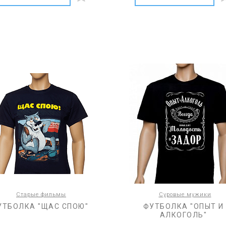
Старые фильмы
Суровые мужики
УТБОЛКА "ЩАС СПОЮ"
ФУТБОЛКА "ОПЫТ И
АЛКОГОЛЬ"