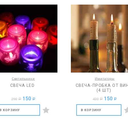
Светильники
Имитаторы
СВЕЧА LED
СВЕЧА-ПРОБКА ОТ ВИ
(4 ШТ)
150
150
290
430
a
a
a
a
В КОРЗИНУ
В КОРЗИНУ