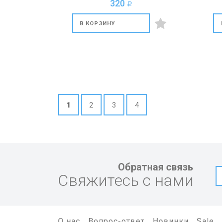
320
a
СВОЕЙ ЖИЗНИ ДОЛЖЕН"
В КОРЗИНУ
1
2
3
4
Обратная связь
Свяжитесь с нами
О нас
Вопрос-ответ
Новинки
Sale