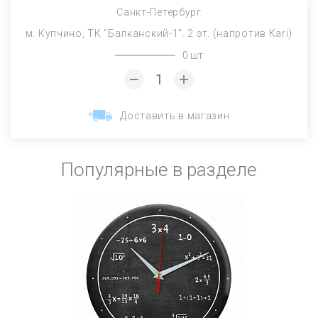
Санкт-Петербург
м. Купчино, ТК "Балканский-1". 2 эт. (напротив Kari)
0 шт
Доставить в магазин
Популярные в разделе